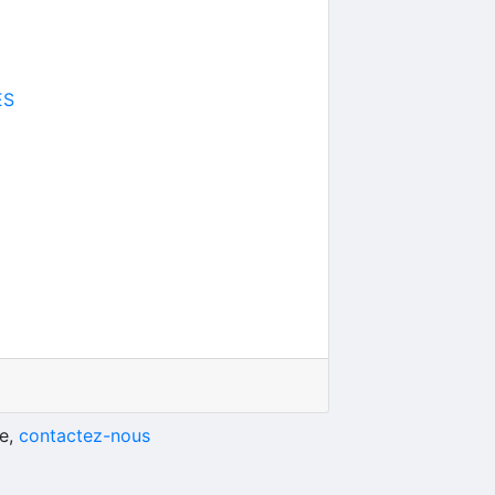
ES
he,
contactez-nous