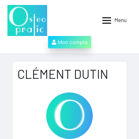
Aller
au
contenu
Menu
Osteopratic
Au
service
des
Mon compte
ostéopathes
et
de
leurs
CLÉMENT DUTIN
patients
!