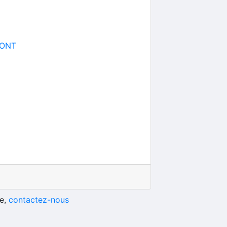
PONT
he,
contactez-nous