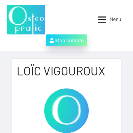
Aller
au
contenu
Menu
Osteopratic
Au
service
des
Mon compte
ostéopathes
et
de
leurs
LOÏC VIGOUROUX
patients
!