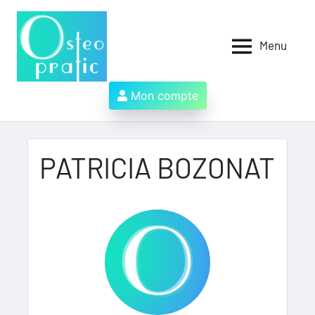
Aller
au
contenu
Menu
Osteopratic
Au
service
des
Mon compte
ostéopathes
et
de
leurs
PATRICIA BOZONAT
patients
!