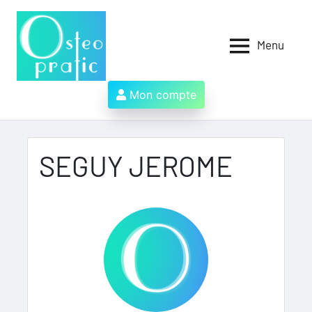
Aller
au
contenu
Menu
Osteopratic
Au
service
des
Mon compte
ostéopathes
et
de
leurs
SEGUY JEROME
patients
!