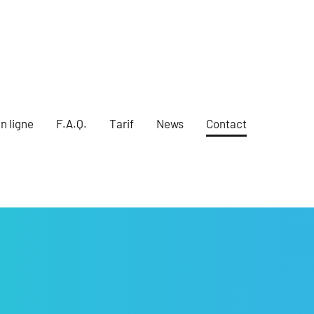
n ligne
F.A.Q.
Tarif
News
Contact