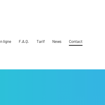
n ligne
F.A.Q.
Tarif
News
Contact