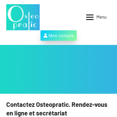
Aller
au
contenu
Menu
Osteopratic
Au
service
des
Mon compte
ostéopathes
et
de
leurs
patients
!
Contactez Osteopratic. Rendez-vous
en ligne et secrétariat