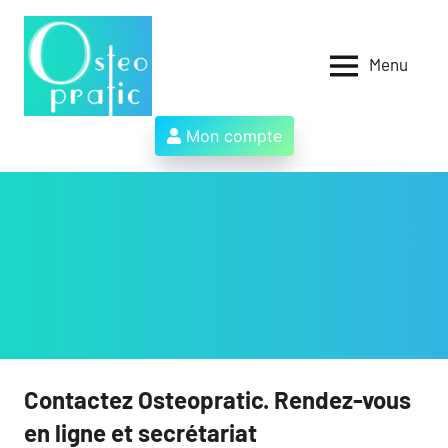
Aller
au
contenu
Menu
Osteopratic
Au
service
des
Mon compte
ostéopathes
et
de
leurs
patients
!
Contactez Osteopratic. Rendez-vous
en ligne et secrétariat