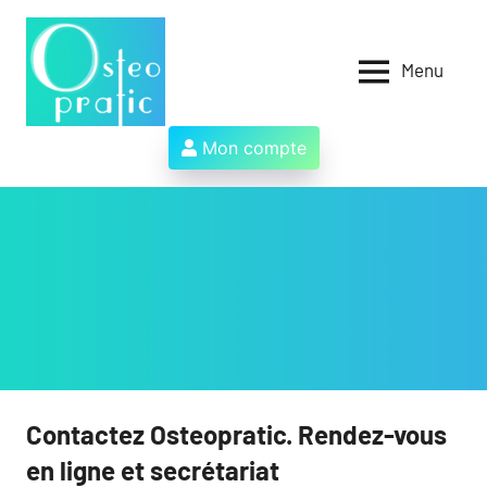
Aller
au
contenu
Menu
Osteopratic
Au
service
des
Mon compte
ostéopathes
et
de
leurs
patients
!
Contactez Osteopratic. Rendez-vous
en ligne et secrétariat