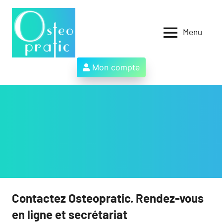
Aller
au
contenu
Menu
Osteopratic
Au
service
des
Mon compte
ostéopathes
et
de
leurs
patients
!
Contactez Osteopratic. Rendez-vous
en ligne et secrétariat