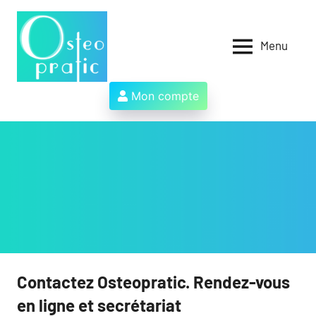
Aller
au
contenu
Menu
Osteopratic
Au
service
des
Mon compte
ostéopathes
et
de
leurs
patients
!
Contactez Osteopratic. Rendez-vous
en ligne et secrétariat