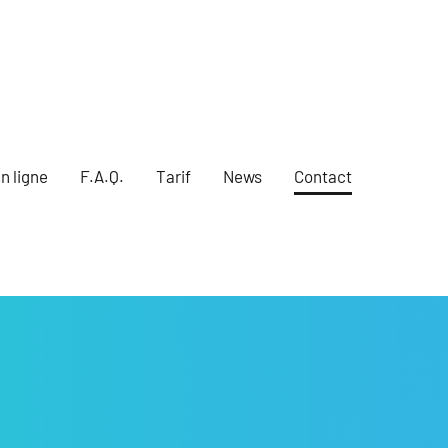
n ligne
F.A.Q.
Tarif
News
Contact