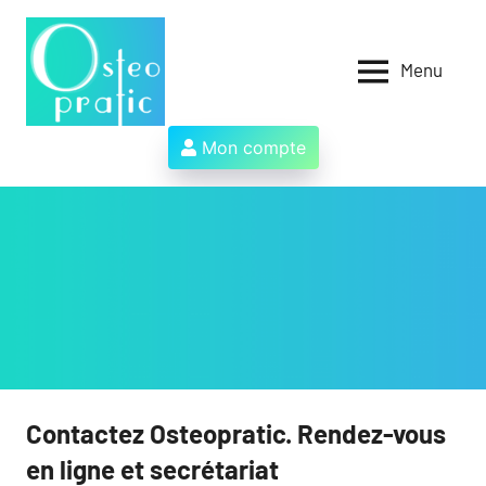
Aller
au
contenu
Menu
Osteopratic
Au
service
des
Mon compte
ostéopathes
et
de
leurs
patients
!
Contactez Osteopratic. Rendez-vous
en ligne et secrétariat