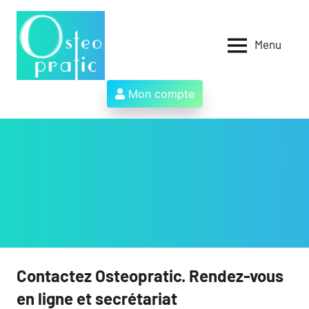
Aller
au
contenu
Menu
Osteopratic
Au
service
des
Mon compte
ostéopathes
et
de
leurs
patients
!
Contactez Osteopratic. Rendez-vous
en ligne et secrétariat