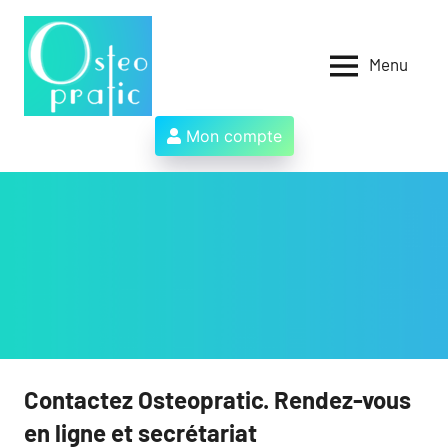
Aller
au
contenu
Menu
Osteopratic
Au
service
des
Mon compte
ostéopathes
et
de
leurs
patients
!
Contactez Osteopratic. Rendez-vous
en ligne et secrétariat