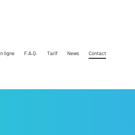
n ligne
F.A.Q.
Tarif
News
Contact