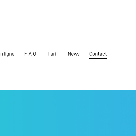
n ligne
F.A.Q.
Tarif
News
Contact