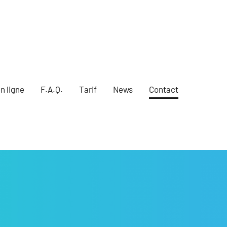
n ligne
F.A.Q.
Tarif
News
Contact