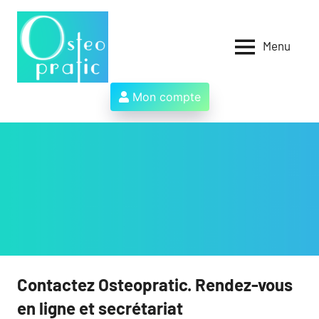
Aller
au
contenu
Menu
Osteopratic
Au
service
des
Mon compte
ostéopathes
et
de
leurs
patients
!
Contactez Osteopratic. Rendez-vous
en ligne et secrétariat