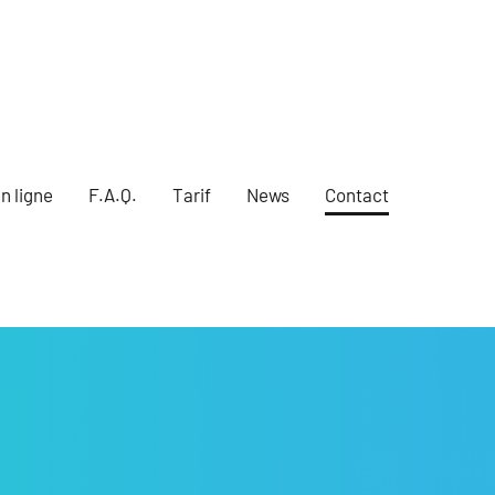
n ligne
F.A.Q.
Tarif
News
Contact