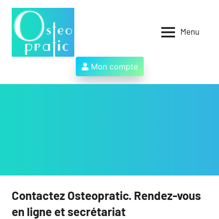
Aller
au
contenu
Menu
Osteopratic
Au
service
des
Mon compte
ostéopathes
et
de
leurs
patients
!
Contactez Osteopratic. Rendez-vous
en ligne et secrétariat