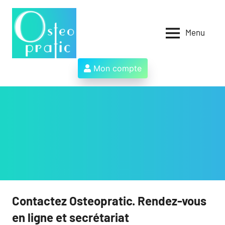
Aller
au
contenu
Menu
Osteopratic
Au
service
des
Mon compte
ostéopathes
et
de
leurs
patients
!
Contactez Osteopratic. Rendez-vous
en ligne et secrétariat