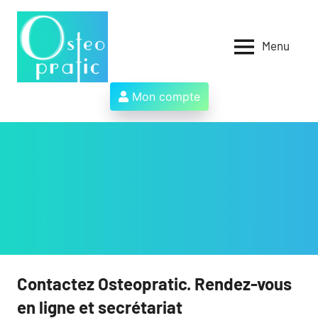
Aller
au
contenu
Menu
Osteopratic
Au
service
des
Mon compte
ostéopathes
et
de
leurs
patients
!
Contactez Osteopratic. Rendez-vous
en ligne et secrétariat