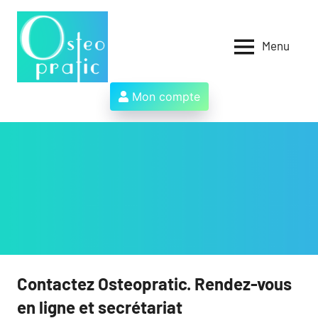
Aller
au
contenu
Menu
Osteopratic
Au
service
des
Mon compte
ostéopathes
et
de
leurs
patients
!
Contactez Osteopratic. Rendez-vous
en ligne et secrétariat