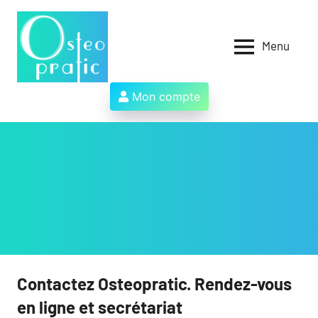
Aller
au
contenu
Menu
Osteopratic
Au
service
des
Mon compte
ostéopathes
et
de
leurs
patients
!
Contactez Osteopratic. Rendez-vous
en ligne et secrétariat