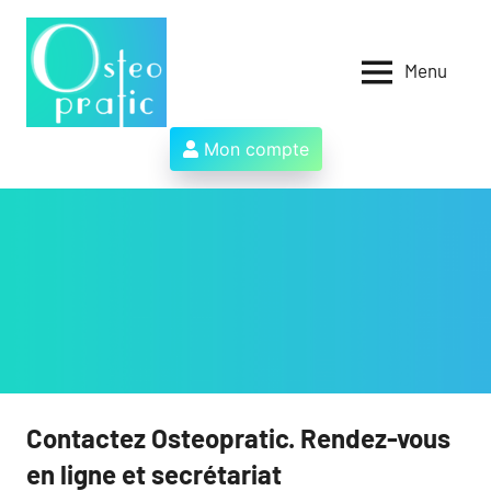
Aller
au
contenu
Menu
Osteopratic
Au
service
des
Mon compte
ostéopathes
et
de
leurs
patients
!
Contactez Osteopratic. Rendez-vous
en ligne et secrétariat