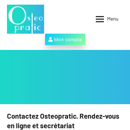
Aller
au
contenu
Menu
Osteopratic
Au
service
des
Mon compte
ostéopathes
et
de
leurs
patients
!
Contactez Osteopratic. Rendez-vous
en ligne et secrétariat