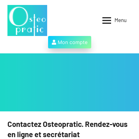
Aller
au
contenu
Menu
Osteopratic
Au
service
des
Mon compte
ostéopathes
et
de
leurs
patients
!
Contactez Osteopratic. Rendez-vous
en ligne et secrétariat