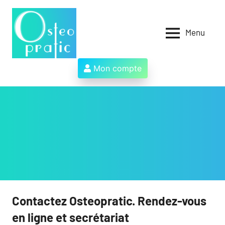
Aller
au
contenu
Menu
Osteopratic
Au
service
des
Mon compte
ostéopathes
et
de
leurs
patients
!
Contactez Osteopratic. Rendez-vous
en ligne et secrétariat