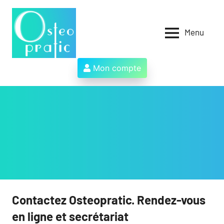
Aller
au
contenu
Menu
Osteopratic
Au
service
des
Mon compte
ostéopathes
et
de
leurs
patients
!
Contactez Osteopratic. Rendez-vous
en ligne et secrétariat