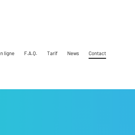
n ligne
F.A.Q.
Tarif
News
Contact