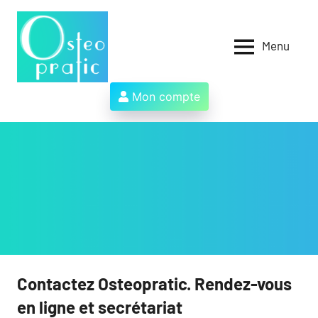
Aller
au
contenu
Menu
Osteopratic
Au
service
des
Mon compte
ostéopathes
et
de
leurs
patients
!
Contactez Osteopratic. Rendez-vous
en ligne et secrétariat