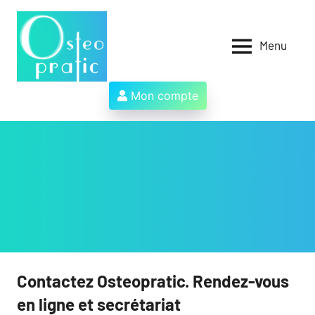
Aller
au
contenu
Menu
Osteopratic
Au
service
des
Mon compte
ostéopathes
et
de
leurs
patients
!
Contactez Osteopratic. Rendez-vous
en ligne et secrétariat