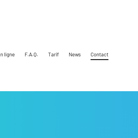
n ligne
F.A.Q.
Tarif
News
Contact