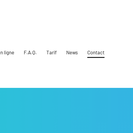
n ligne
F.A.Q.
Tarif
News
Contact