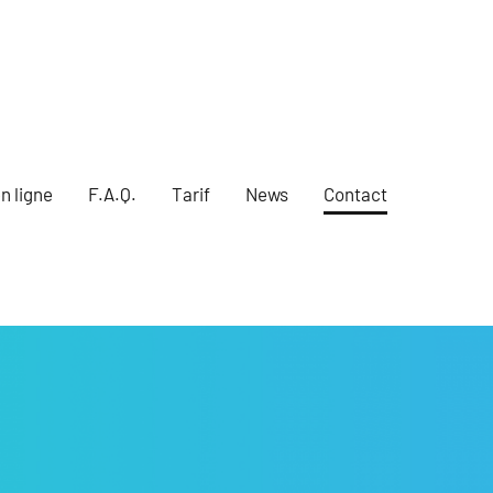
n ligne
F.A.Q.
Tarif
News
Contact