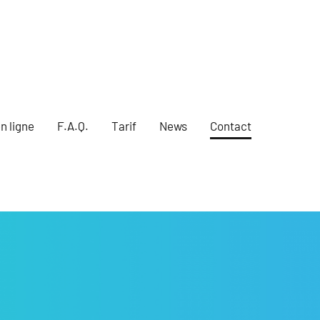
n ligne
F.A.Q.
Tarif
News
Contact