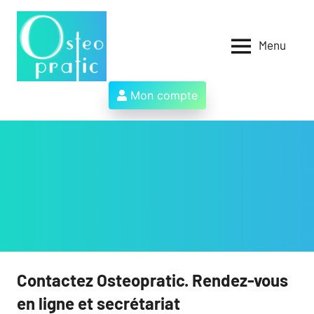
Aller
au
contenu
Menu
Osteopratic
Au
service
des
Mon compte
ostéopathes
et
de
leurs
patients
!
Contactez Osteopratic. Rendez-vous
en ligne et secrétariat