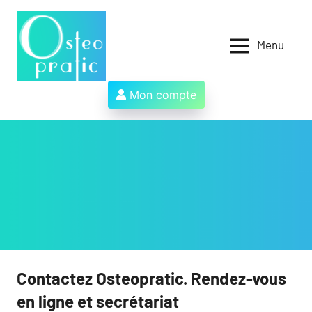
Aller
au
contenu
Menu
Osteopratic
Au
service
des
Mon compte
ostéopathes
et
de
leurs
patients
!
Contactez Osteopratic. Rendez-vous
en ligne et secrétariat