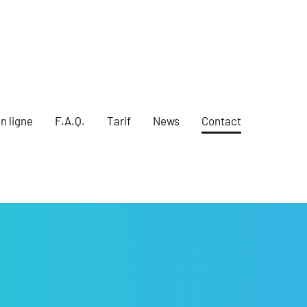
n ligne
F.A.Q.
Tarif
News
Contact