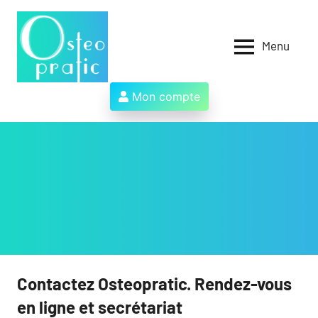
Aller
au
contenu
Menu
Osteopratic
Au
service
des
Mon compte
ostéopathes
et
de
leurs
patients
!
Contactez Osteopratic. Rendez-vous
en ligne et secrétariat