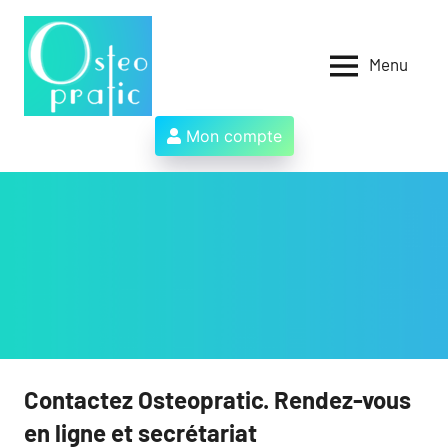
Aller
au
contenu
Menu
Osteopratic
Au
service
des
Mon compte
ostéopathes
et
de
leurs
patients
!
Contactez Osteopratic. Rendez-vous
en ligne et secrétariat