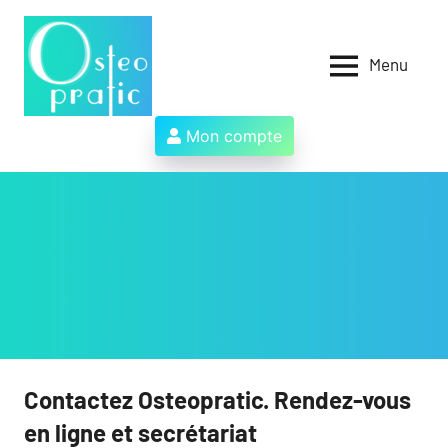
Aller
au
contenu
Menu
Osteopratic
Au
service
des
Mon compte
ostéopathes
et
de
leurs
patients
!
Contactez Osteopratic. Rendez-vous
en ligne et secrétariat