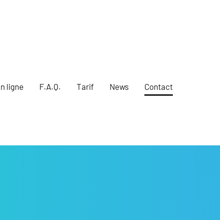
n ligne
F.A.Q.
Tarif
News
Contact