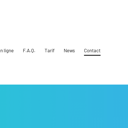
n ligne
F.A.Q.
Tarif
News
Contact