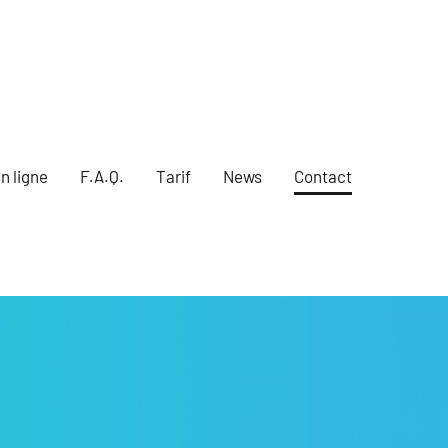
n ligne
F.A.Q.
Tarif
News
Contact