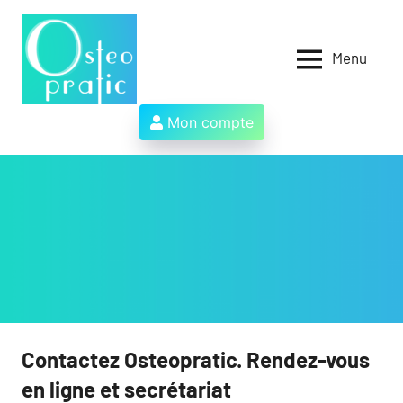
Aller
au
contenu
Menu
Osteopratic
Au
service
des
Mon compte
ostéopathes
et
de
leurs
patients
!
Contactez Osteopratic. Rendez-vous
en ligne et secrétariat