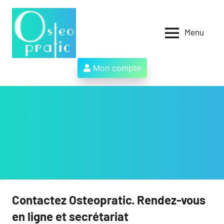
Aller
au
contenu
Menu
Osteopratic
Au
service
des
Mon compte
ostéopathes
et
de
leurs
patients
!
Contactez Osteopratic. Rendez-vous
en ligne et secrétariat